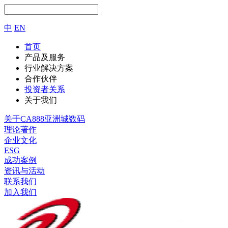
中
EN
首页
产品及服务
行业解决方案
合作伙伴
投资者关系
关于我们
关于CA888亚洲城数码
理论著作
企业文化
ESG
成功案例
资讯与活动
联系我们
加入我们