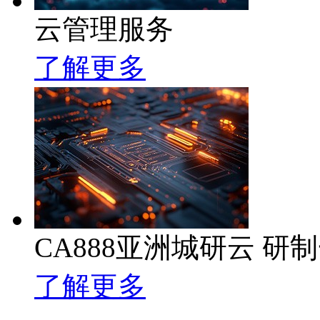
云管理服务
了解更多
CA888亚洲城研云 
了解更多