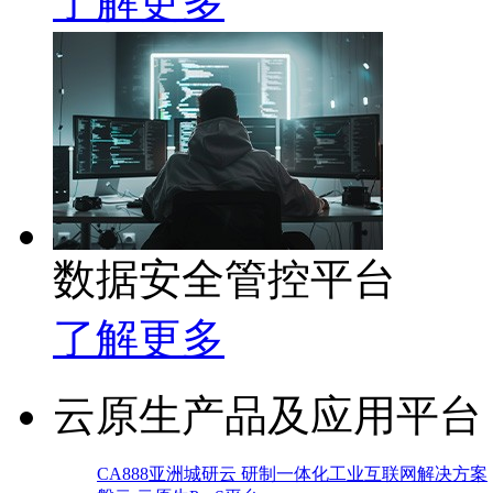
了解更多
数据安全管控平台
了解更多
云原生产品及应用平台
CA888亚洲城研云 研制一体化工业互联网解决方案