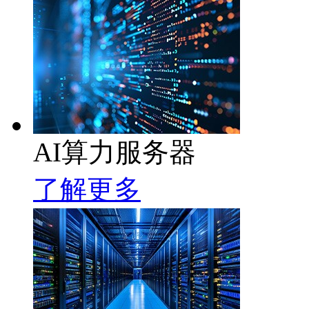
AI算力服务器
了解更多