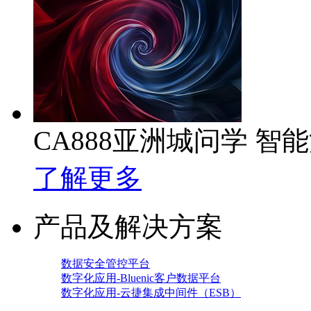
CA888亚洲城问学 智
了解更多
产品及解决方案
数据安全管控平台
数字化应用-Bluenic客户数据平台
数字化应用-云捷集成中间件（ESB）