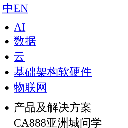
中
EN
AI
数据
云
基础架构软硬件
物联网
产品及解决方案
CA888亚洲城问学